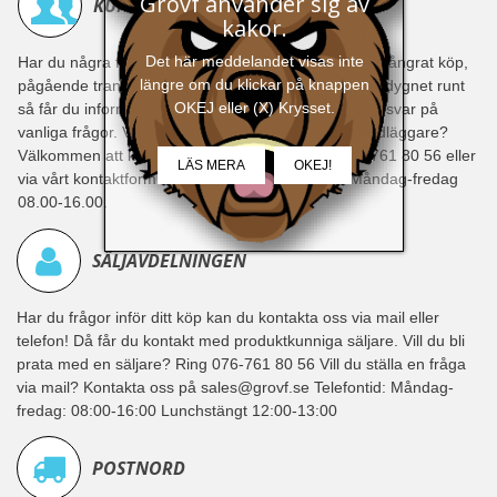
Grovf använder sig av
KUNDSERVICE
kakor.
Det här meddelandet visas inte
Har du några frågor gällande din order, reklamation, ångrat köp,
längre om du klickar på knappen
pågående transport eller om din produkt? Maila oss dygnet runt
OKEJ eller (X) Krysset.
så får du information om ditt köp, produktguider och svar på
vanliga frågor. Vill du prata med någon av våra handläggare?
Välkommen att kontakta vår kundservice på 076 - 761 80 56 eller
LÄS MERA
OKEJ!
via vårt kontaktformulär. Öppettider för telefon: Måndag-fredag
08.00-16.00.
SÄLJAVDELNINGEN
Har du frågor inför ditt köp kan du kontakta oss via mail eller
telefon! Då får du kontakt med produktkunniga säljare. Vill du bli
prata med en säljare? Ring 076-761 80 56 Vill du ställa en fråga
via mail? Kontakta oss på sales@grovf.se Telefontid: Måndag-
fredag: 08:00-16:00 Lunchstängt 12:00-13:00
POSTNORD