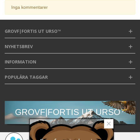
Inga kommentarer
GROVF|FORTIS UT URSO™
NYHETSBREV
INFORMATION
POPULÄRA TAGGAR
GROVF|FORTIS UT URSO™
×