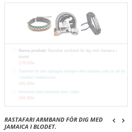
Denna produkt:
Rastafari armband för dig med Jamaica i
blodet.
139,00kr
Toatimer för den upptagna familjen eller sambon som tar all tid
i världen i badrummet.
355,00kr
Armband med instansat kors i läder.
250,00kr
RASTAFARI ARMBAND FÖR DIG MED
JAMAICA I BLODET.