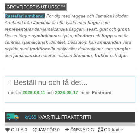
GROVF|FORTIS UT URSO™
Rastafari armband.
För dig med reggae och Jamaica i blodet.
Armband från
Jamaica
är ofta fyllda med
färger
som
representerar
den jamaicanska flaggan,
svart
,
gult
och
grönt
.
Dessa färger
symboliserar
styrka,
rikedom
och
hopp
som är
centrala i
jamaicansk
identitet. Dessutom kan
armbanden
vara
prydda med
traditionella
motiv eller dekorationer som
speglar
den
jamaicanska
naturen, såsom
blommor
,
frukter
och
djur
.
Beställ nu och få det...
mellan
2026-08-11
och
2026-08-17
med
Postnord
kr169
KVAR TILL FRAKTFRITT!
0%
GILLA
0
JÄMFÖR
0
ÖNSKA DIG
QR-kod
Complete