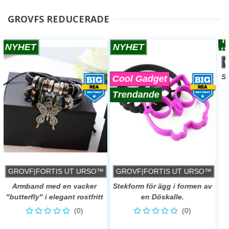
GROVFS REDUCERADE
NYHET
NYHET
Cool Gadget
Trendande
™
GROVF|FORTIS UT URSO™
GROVF|FORTIS UT URSO™
Armband med en vacker
Stekform för ägg i formen av
"butterfly" i elegant rostfritt
en Döskalle.
& armband i läder.
(0)
(0)