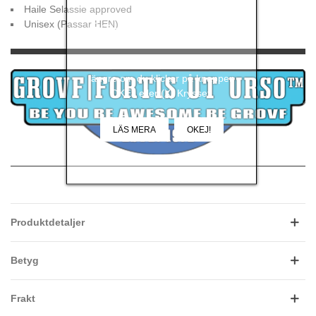
Haile Selassie approved
Grovf använder sig av
Unisex (Passar HEN)
kakor.
Det här meddelandet visas inte
längre om du klickar på knappen
OKEJ eller (X) Krysset.
LÄS MERA
OKEJ!
Produktdetaljer
Betyg
Frakt