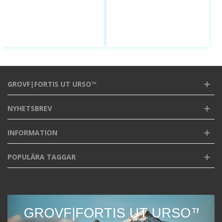
GROVF|FORTIS UT URSO™
NYHETSBREV
INFORMATION
POPULÄRA TAGGAR
GROVF|FORTIS UT URSO™