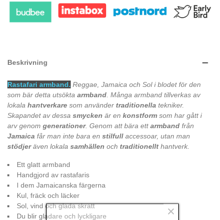
Beskrivning
Rastafari armband.
Reggae, Jamaica och Sol i blodet för den
som bär detta utsökta
armband
. Många armband tillverkas av
lokala
hantverkare
som använder
traditionella
tekniker.
Skapandet av dessa
smycken
är en
konstform
som har gått i
arv genom
generationer
. Genom att bära ett
armband
från
Jamaica
får man inte bara en
stilfull
accessoar, utan man
stödjer
även lokala
samhällen
och
traditionellt
hantverk.
Ett glatt armband
Handgjord av rastafaris
I dem Jamaicanska färgerna
Kul, fräck och läcker
Sol, vind och glada skratt
×
Du blir gladare och lyckligare