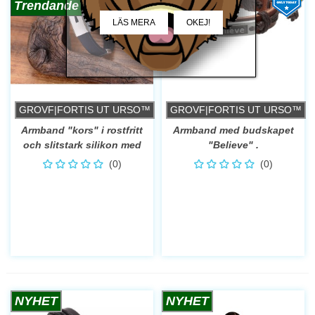
Trendande
Trendande
LÄS MERA
OKEJ!
GROVF|FORTIS UT URSO™
GROVF|FORTIS UT URSO™
Armband "kors" i rostfritt
Armband med budskapet
och slitstark silikon med
"Believe" .
enkellåsning.
(0)
(0)
NYHET
NYHET