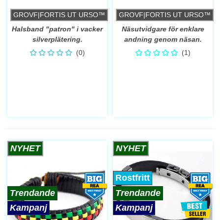
GROVF|FORTIS UT URSO™
GROVF|FORTIS UT URSO™
Halsband "patron" i vacker
Näsutvidgare för enklare
silverplätering.
andning genom näsan.
(0)
(1)
NYHET
NYHET
Rostfritt
Trendande
Trendande
Kampanj
Kampanj