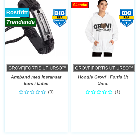
Slutsåld
Rostfritt
Trendande
GROVF|FORTIS UT URSO™
GROVF|FORTIS UT URSO™
Armband med instansat
Hoodie Grovf | Fortis Ut
kors i läder.
Urso.
(0)
(1)