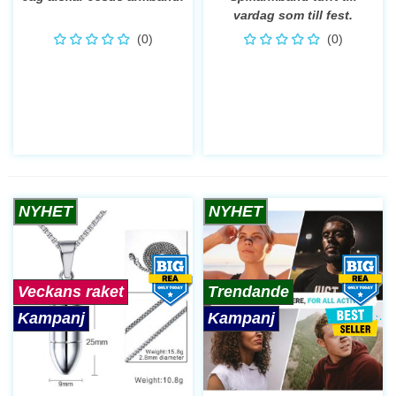
vardag som till fest.
(0)
(0)
NYHET
NYHET
Veckans raket
Trendande
Kampanj
Kampanj