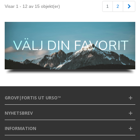
Näs
Visar 1 - 12 av 15 objekt(er)
1
2
VÄLJ DIN FAVORIT
GROVF|FORTIS UT URSO™
NYHETSBREV
INFORMATION