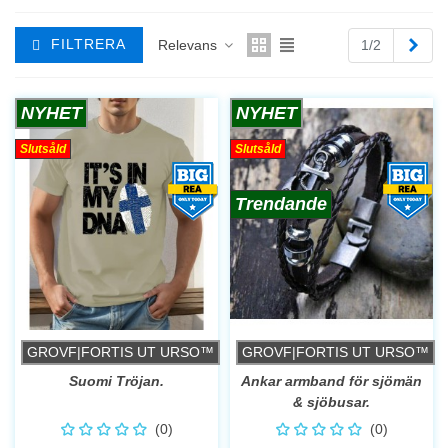
Näs
FILTRERA
Relevans
1/2
NYHET
NYHET
Slutsåld
Slutsåld
Trendande
GROVF|FORTIS UT URSO™
GROVF|FORTIS UT URSO™
Suomi Tröjan.
Ankar armband för sjömän
& sjöbusar.
(0)
(0)