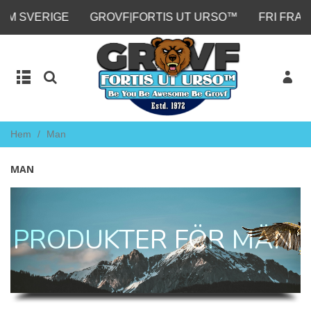
IGE
GROVF|FORTIS UT URSO™
FRI FRAKT FRÅN 1
Hem
/
Man
MAN
PRODUKTER FÖR MÄN