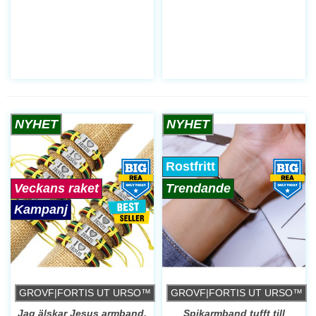
NYHET
NYHET
Rostfritt
Veckans raket
Trendande
Kampanj
GROVF|FORTIS UT URSO™
GROVF|FORTIS UT URSO™
Jag älskar Jesus armband.
Spikarmband tufft till