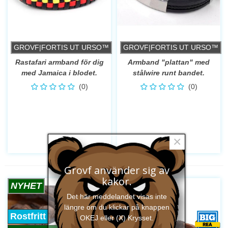
GROVF|FORTIS UT URSO™
GROVF|FORTIS UT URSO™
Rastafari armband för dig
Armband "plattan" med
med Jamaica i blodet.
stålwire runt bandet.
(0)
(0)
×
Grovf använder sig av
kakor.
NYHET
NYHET
Det här meddelandet visas inte
längre om du klickar på knappen
Rostfritt
OKEJ eller (X) Krysset.