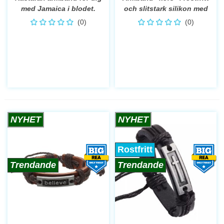
med Jamaica i blodet.
och slitstark silikon med
enkellåsning.
(0)
(0)
NYHET
NYHET
Rostfritt
Trendande
Trendande