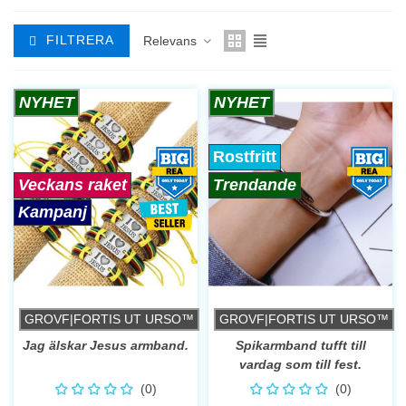
FILTRERA
Relevans
NYHET
NYHET
Rostfritt
Veckans raket
Trendande
Kampanj
GROVF|FORTIS UT URSO™
GROVF|FORTIS UT URSO™
Jag älskar Jesus armband.
Spikarmband tufft till
vardag som till fest.
(0)
(0)