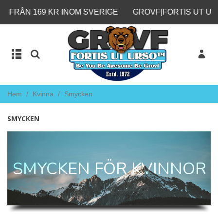
N 169 KR INOM SVERIGE
GROVF|FORTIS UT URSO™
Hem
/
Kvinna
/
Smycken
SMYCKEN
SMYCKEN FÖR KVINNOR