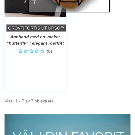
GROVF|FORTIS UT URSO™
Armband med en vacker
"butterfly" i elegant rostfritt
& armband i läder.
(0)
Visar 1 - 7 av 7 objekt(er)