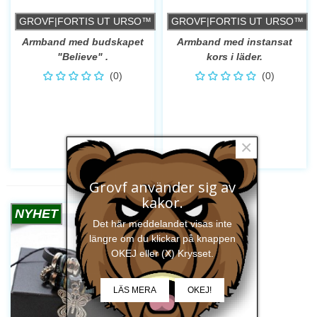
GROVF|FORTIS UT URSO™
GROVF|FORTIS UT URSO™
Armband med budskapet
Armband med instansat
"Believe" .
kors i läder.
(0)
(0)
×
Grovf använder sig av
kakor.
NYHET
Det här meddelandet visas inte
längre om du klickar på knappen
OKEJ eller (X) Krysset.
LÄS MERA
OKEJ!