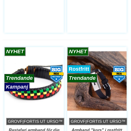
NYHET
NYHET
Rostfritt
Trendande
Trendande
Kampanj
GROVF|FORTIS UT URSO™
GROVF|FORTIS UT URSO™
Rastafari armband för dig
Armband "kors" i rostfritt